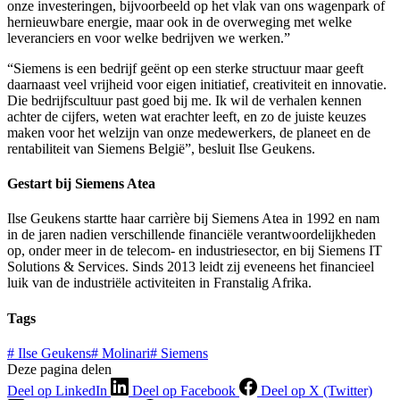
onze investeringen, bijvoorbeeld op het vlak van ons wagenpark of
hernieuwbare energie, maar ook in de overweging met welke
leveranciers en voor welke bedrijven we werken.”
“Siemens is een bedrijf geënt op een sterke structuur maar geeft
daarnaast veel vrijheid voor eigen initiatief, creativiteit en innovatie.
Die bedrijfscultuur past goed bij me. Ik wil de verhalen kennen
achter de cijfers, weten wat erachter leeft, en zo de juiste keuzes
maken voor het welzijn van onze medewerkers, de planeet en de
rentabiliteit van Siemens België”, besluit Ilse Geukens.
Gestart bij Siemens Atea
Ilse Geukens startte haar carrière bij Siemens Atea in 1992 en nam
in de jaren nadien verschillende financiële verantwoordelijkheden
op, onder meer in de telecom- en industriesector, en bij Siemens IT
Solutions & Services. Sinds 2013 leidt zij eveneens het financieel
luik van de industriële activiteiten in Franstalig Afrika.
Tags
#
Ilse Geukens
#
Molinari
#
Siemens
Deze pagina delen
Deel op LinkedIn
Deel op Facebook
Deel op X (Twitter)