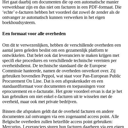
Het gaat daarbij om documenten die op een automatische manier
verwerkbaar zijn en dus niet om facturen in een PDF-formaat. Die
‘echte’ e-facturen hebben het voordeel dat zowel de zender als de
ontvanger ze automatisch kunnen verwerken in het eigen
boekhoudsysteem.
Een formaat voor alle overheden
Om dit te verwezenlijken, hebben de verschillende overheden een
aantal jaren geleden beslist om een gezamenlijk platform te
ontwikkelen. Dat belet ook dat leveranciers te maken krijgen met
specifi eke procedures en verschillende technische vereisten per
overheidsdienst. De technische standaard die de Europese
Commissie hanteerde, namen de overheden onverkort over. Zij
gebruiken bovendien Peppol, wat staat voor Pan-European Public
Procurement On Line. Dat is een afsprakenkader en een
standaardformaat voor documenten en toepassingen voor
eprocurement en e-facturatie. Het grote voordeel ervan is dat je het
kan gebruiken om niet enkel e-facturen uit te wisselen met de
overheid, maar ook met private bedrijven.
Binnen die afspraken geldt dat de overheid facturen en andere
documenten zal ontvangen via een zogenaamd access point. Alle
Belgische overheden zullen hetzelfde access point gebruiken:
Mercurius. Leveranciers sturen hun facturen daarheen via een eigen