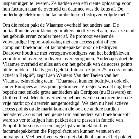
inspanningen te leveren. Ze hadden een effi ciënte oplossing voor
hun facturen naar de overheid en daarmee was de kous af. De
onderlinge elektronische facturatie tussen bedrijven volgde niet.”
Om die reden pakt de Vlaamse overheid het anders aan. De
portaalfunctie voor kleine gebruikers biedt ze wel aan, maar ze raadt
het gebruik ervan zonder meer af. Ze promoot veeleer de
volwaardige Peppol-oplossing met een access point of een
compliant boekhoud- of facturatiepakket door de bedrijven.
Daarover houdt ze met vertegenwoordigers van het bedrijfsleven
voortdurend overleg in diverse overlegorganen. Anderzijds doet de
Vlaamse overheid er alles aan om het gebruik van de access points
uit te breiden. “Dat is goed gelukt. Intussen zijn er 25 access points
actief in België”, zegt Lien Wauters-Van der Taelen van het
Vlaamse e-invoicing team. “Daarnaast kunnen bedrijven ook elk
ander Europees access point gebruiken. Vroeger was dat nog heel
beperkt met enkele grote aanbieders als Certipost (nu Basware) en
Unifi ed Post. Met de overheden hebben we de concurrentie en de
vrije markt op dit terrein aangemoedigd. We zien nu heel actieve
access points op de markt komen die ook de andere partijen
benaderen. Zo is het hen gelukt om aanbieders van boekhoudsoft
ware zo ver te krijgen hun pakket aan te passen in functie van
Peppol. Intussen is er een lange lijst van boekhoud- en
facturatiepakketten die Peppol-facturen kunnen versturen en
ontvangen. Veel bedrijven weten niet dat dit al kan met het pakket