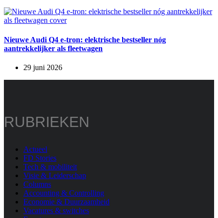
Nieuwe Audi Q4 e-tron: elektrische bestseller nóg
aantrekkelijker als fleetwagen
29 juni 2026
RUBRIEKEN
Actueel
FD Stories
Tech & mobiliteit
Visie & Leiderschap
Columns
Accounting & Controlling
Economie & Duurzaamheid
Vacatures & switches