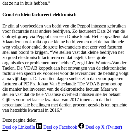
dat ze nu in huis hebben.”
Groot én klein factureert elektronisch
Er zijn al voorbeelden van bedrijven die Peppol intussen gebruiken
voor facturatie naar andere bedrijven. Zo factureert Dats 24 van de
Colruyt-groep via Peppol naar een Duitse klant. Het is opvallend dat
Vlaanderen ook mikt op de kleine bedrijven en niet de traditionele
weg volgt door enkel de grote leveranciers met zeer veel facturen
snel aan boord te krijgen. “We stellen vast dat kleine bedrijven net
zo goed elektronisch factureren en dat tegelijk heel grote
organisaties er problemen mee hebben”, zegt Lien Wauters-Van der
Taelen. De VDAB koppelt aan het ontvangen van de elektronische
factuur een specifi ek voordeel voor de leverancier: de betaling volgt
al na vijf dagen. Dat zou tien dagen sneller zijn dan voor papieren
facturen of PDF’s. Johan Van Steelandt: “De VDAB promoot op
die manier het invoeren van de elektronische factuur. Maar we
stellen vast dat de hele Vlaamse overheid intussen sneller betaalt.
Cijfers voor het laatste kwartaal van 2017 tonen aan dat het
percentage late betalingen met dertien procent gezakt is ten opzichte
van hetzelfde kwartaal in 2016.”
Deze pagina delen
Deel op LinkedIn
Deel op Facebook
Deel op X (Twitter)