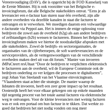
Vereenvoudiging (DAV), die is opgericht bij de FOD Kanselarij van
de Eerste Minister. Hij is ook voorzitter van het Belgische e-
invoicingforum, dat alle Belgische stakeholders omvat. “Eens je als
leverancier een e-factuur kan sturen naar één overheid, zijn alle
andere overheden via dezelfde kanalen in staat die facturen te
ontvangen en te verwerken. We moedigen daarom een volwaardige
e-facturatie via Peppol aan. Het is immers de enige oplossing voor
bedrijven die zowel aan de overheid (b2g) als aan andere bedrijven
of zelfstandigen (b2b) wensen te factureren. Binnen het Belgische e-
invoicingforum maken we hiertoe de noodzakelijke afspraken met
alle stakeholders. Zowel de bedrijfs- en sectororganisaties, de
organisaties van de cijferberoepen, de soft wareleveranciers en de
serviceproviders, als de vertegenwoordigers van de verschillende
overheden maken deel uit van dit forum.” Manier van invoeren
iMPaCteert resUltaat “Door de bedrijven te verplichten elektronisch
te factureren aan de overheid, wil de Europese Commissie ook de
bedrijven onderling zo ver krijgen die processen te digitaliseren”,
zegt Johan Van Steelandt van het Vlaamse einvoicingteam.
“Vlaanderen staat achter die strategie. De manier waarop de
lidstaten dit invoeren, heeft een zeer grote impact op het resultaat.
Oostenrijk heeft het voor elkaar gekregen om op enkele maanden
tijd negentig procent van het totale aantal facturen via elektronische
weg te ontvangen. Voor de kleine leveranciers met weinig facturen
was er ook een portaal om hun factuur in te tikken. Dat werkte zo
goed dat bedrijven het niet nodig vonden om nog meer