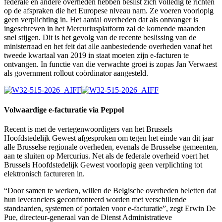
federale en andere overheden hebben beslist zich volledig te richten
op de afspraken die het Europese niveau nam. Ze voeren voorlopig
geen verplichting in. Het aantal overheden dat als ontvanger is
ingeschreven in het Mercuriusplatform zal de komende maanden
snel stijgen. Dit is het gevolg van de recente beslissing van de
ministerraad en het feit dat alle aanbestedende overheden vanaf het
tweede kwartaal van 2019 in staat moeten zijn e-facturen te
ontvangen. In functie van die verwachte groei is zopas Jan Verwaest
als government rollout coördinator aangesteld.
Volwaardige e-facturatie via Peppol
Recent is met de vertegenwoordigers van het Brussels
Hoofdstedelijk Gewest afgesproken om tegen het einde van dit jaar
alle Brusselse regionale overheden, evenals de Brusselse gemeenten,
aan te sluiten op Mercurius. Net als de federale overheid voert het
Brussels Hoofdstedelijk Gewest voorlopig geen verplichting tot
elektronisch factureren in.
“Door samen te werken, willen de Belgische overheden beletten dat
hun leveranciers geconfronteerd worden met verschillende
standaarden, systemen of portalen voor e-facturatie”, zegt Erwin De
Pue, directeur-generaal van de Dienst Administratieve