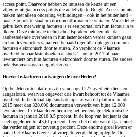
access point. Daarvoor hebben ze intussen de keuze uit een
vijfentwintigtal access points die actief zijn in België. Access points
maken niet alleen onderling verbindingen – ook in het buitenland –
maar zijn ook in staat om documentformaten te vertalen. Voor kleine
gebruikers met weinig facturen is er een portaal om hun factuur in te
tikken. Deze minimale technische afspraken beletten niet dat
aanbestedende overheden in hun lastenboeken verder kunnen gaan
en hun leveranciers vanaf een bepaald ogenblik opleggen om hun
facturen elektronisch door te sturen. Zo verplicht de Vlaamse
overheid in haar lastenboeken al sinds 1 januari 2017 al haar
leveranciers om hun facturen elektronisch door te sturen. De andere
beleidsniveaus gaan nog niet zo ver.
Hoeveel e-facturen ontvangen de overHeden?
Op het Mercuriusplatform zijn vandaag al 227 overheidsdiensten
aangesloten, waarvan ongeveer drie kwart behoort tot de Vlaamse
overheid. In het totaal zijn sinds de opstart van dit platform in juli
2015 meer dan 320.000 documenten verwerkt van bijna 12.000
leveranciers. In Vlaanderen bedroeg het percentage elektronische
facturen in januari 2018 8,5 procent. In de loop van het jaar is dat
snel opgelopen tot 43,61 procent. Tegen het einde van dit jaar moet
dat verder stijgen tot zeventig procent. Deze enorme groei kwam er
nadat het Vlaams Gewest al vroeg de verplichting oplegde. De